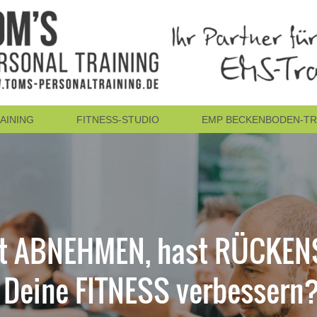
AINING
FITNESS-STUDIO
EMP BECKENBODEN-TR
st ABNEHMEN, hast RÜCKE
t Deine FITNESS verbessern?