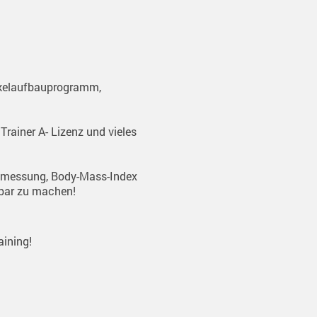
skelaufbauprogramm,
Trainer A- Lizenz und vieles
nmessung, Body-Mass-Index
bar zu machen!
aining!