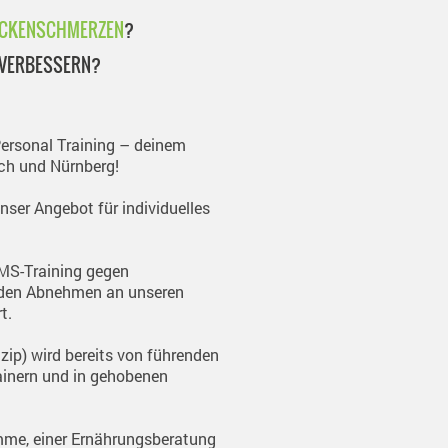
CKENSCHMERZEN
?
VERBESSERN?
Personal Training – deinem
ch und Nürnberg!
unser Angebot für individuelles
MS-Training gegen
den Abnehmen an unseren
t.
zip) wird bereits von führenden
ainern und in gehobenen
amme, einer Ernährungsberatung